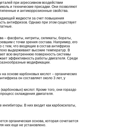
деталей при агрессивном воздействии
иколь и технические присадки. Они позволяют
типенные и антикоррозионные свойства.
аждающей жидкости за счет повышения
асть антифризов. Однако при этом существует
латные.
а – фасфаты, нитриты, силикаты, бораты,
евшим с точки зрения состава. Например, его
 с тем, что входящие в состав антифриза
лохо выдерживают высокие температур. В
ают всю внутреннюю поверхность системы
ижает эффективность работы двигателя. Среди
 разнообразные модификации.
 на основе карбоновых кислот – органических
антифриза он составляет около 3 лет, у
карбоновых) кислот. Кроме того, они гораздо
 процесс охлаждения двигателя.
 ингибиторы. В них входит как карбоксилаты,
ется органическая основа, которая сочетается
я них еще не установлено.