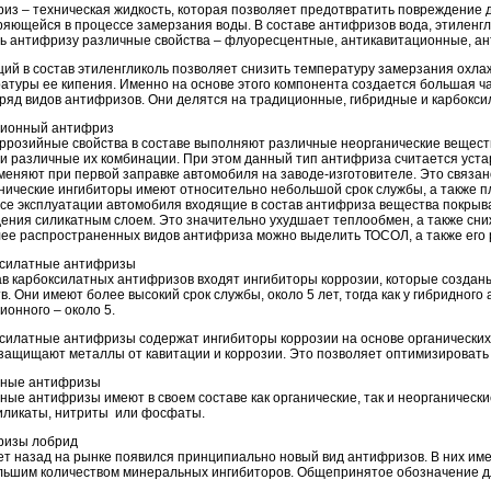
из – техническая жидкость, которая позволяет предотвратить повреждение 
яющейся в процессе замерзания воды. В составе антифризов вода, этиленгл
ь антифризу различные свойства – флуоресцентные, антикавитационные, ан
ий в состав этиленгликоль позволяет снизить температуру замерзания охл
атуры ее кипения. Именно на основе этого компонента создается большая ч
ряд видов антифризов. Они делятся на традиционные, гибридные и карбокси
ционный антифриз
ррозийные свойства в составе выполняют различные неорганические веществ
и различные их комбинации. При этом данный тип антифриза считается устар
меняют при первой заправке автомобиля на заводе-изготовителе. Это связано
нические ингибиторы имеют относительно небольшой срок службы, а также п
се эксплуатации автомобиля входящие в состав антифриза вещества покрыв
ения силикатным слоем. Это значительно ухудшает теплообмен, а также сн
ее распространенных видов антифриза можно выделить ТОСОЛ, а также его
ксилатные антифризы
ав карбоксилатных антифризов входят ингибиторы коррозии, которые созданы
в. Они имеют более высокий срок службы, около 5 лет, тогда как у гибридного 
ионного – около 5.
силатные антифризы содержат ингибиторы коррозии на основе органических (
защищают металлы от кавитации и коррозии. Это позволяет оптимизировать
дные антифризы
ные антифризы имеют в своем составе как органические, так и неорганические
силикаты, нитриты или фосфаты.
ризы лобрид
ет назад на рынке появился принципиально новый вид антифризов. В них име
льшим количеством минеральных ингибиторов. Общепринятое обозначение дл