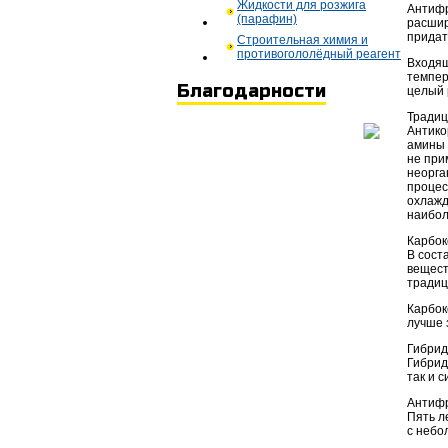
Жидкости для розжига
Антифр
(парафин)
расшир
придат
Строительная химия и
противогололёдный реагент
Входящ
темпер
Благодарности
целый 
Тради
Антико
амины 
не при
неорга
процес
охлажд
наибол
Карбо
В сост
вещест
традиц
Карбок
лучше 
Гибри
Гибрид
так и 
Антиф
Пять л
с небо