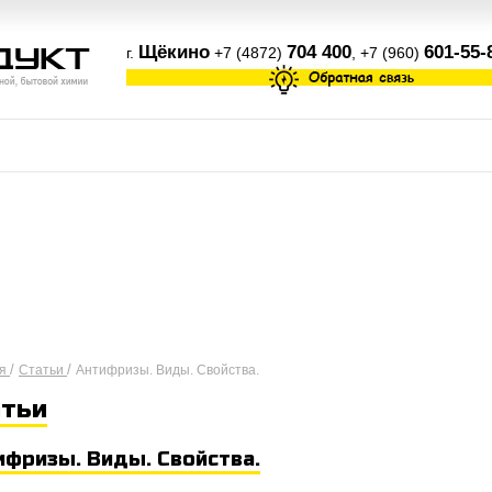
Щёкино
704 400
601-55-
г.
+7 (4872)
, +7 (960)
/
/
ая
Статьи
Антифризы. Виды. Свойства.
атьи
ифризы. Виды. Свойства.